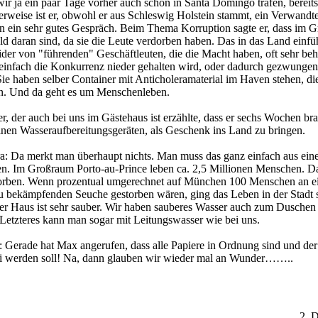
ir ja ein paar Tage vorher auch schon in Santa Domingo trafen, bereits
erweise ist er, obwohl er aus Schleswig Holstein stammt, ein Verwandt
en ein sehr gutes Gespräch. Beim Thema Korruption sagte er, dass im G
ld daran sind, da sie die Leute verdorben haben. Das in das Land einf
der von "führenden" Geschäftleuten, die die Macht haben, oft sehr beh
einfach die Konkurrenz nieder gehalten wird, oder dadurch gezwungen,
ie haben selber Container mit Anticholeramaterial im Haven stehen, die
. Und da geht es um Menschenleben.
, der auch bei uns im Gästehaus ist erzählte, dass er sechs Wochen br
einen Wasseraufbereitungsgeräten, als Geschenk ins Land zu bringen.
: Da merkt man überhaupt nichts. Man muss das ganz einfach aus ein
ten. Im Großraum Porto-au-Prince leben ca. 2,5 Millionen Menschen. Da
orben. Wenn prozentual umgerechnet auf München 100 Menschen an e
 zu bekämpfenden Seuche gestorben wären, ging das Leben in der Stadt 
ser Haus ist sehr sauber. Wir haben sauberes Wasser auch zum Duschen
Letzteres kann man sogar mit Leitungswasser wie bei uns.
: Gerade hat Max angerufen, dass alle Papiere in Ordnung sind und de
ei werden soll! Na, dann glauben wir wieder mal an Wunder……..
2. 