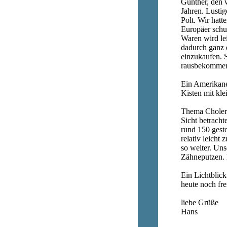
Günther, den w
Jahren. Lustig
Polt. Wir hatt
Europäer schu
Waren wird lei
dadurch ganz 
einzukaufen. S
rausbekommen
Ein Amerikaner
Kisten mit kl
Thema Cholera
Sicht betrach
rund 150 gest
relativ leicht
so weiter. Un
Zähneputzen. 
Ein Lichtblick
heute noch fr
liebe Grüße
Hans