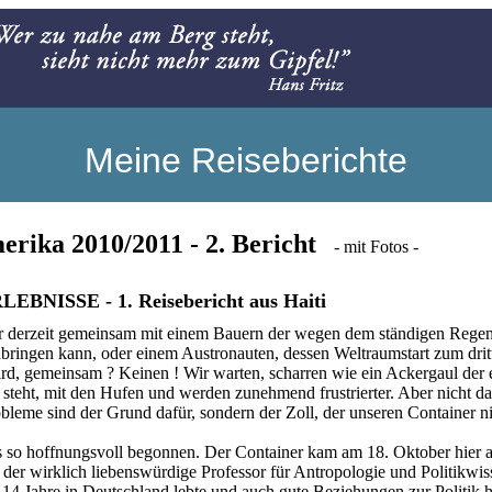
Meine Reiseberichte
erika 2010/2011 - 2. Bericht
- mit Fotos -
LEBNISSE - 1. Reisebericht aus Haiti
 derzeit gemeinsam mit einem Bauern der wegen dem ständigen Regen 
nbringen kann, oder einem Austronauten, dessen Weltraumstart zum drit
rd, gemeinsam ? Keinen ! Wir warten, scharren wie ein Ackergaul der 
steht, mit den Hufen und werden zunehmend frustrierter. Aber nicht da
bleme sind der Grund dafür, sondern der Zoll, der unseren Container nic
es so hoffnungsvoll begonnen. Der Container kam am 18. Oktober hier 
der wirklich liebenswürdige Professor für Antropologie und Politikwis
14 Jahre in Deutschland lebte und auch gute Beziehungen zur Politik hi