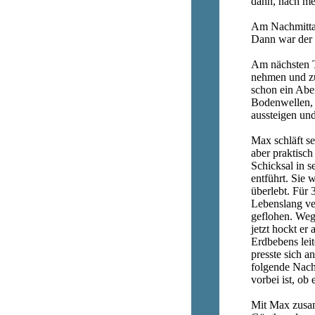
dann, nach mei
Am Nachmittag
Dann war der 
Am nächsten Ta
nehmen und zu
schon ein Abe
Bodenwellen, 
aussteigen und
Max schläft s
aber praktisch
Schicksal in s
entführt. Sie
überlebt. Für 
Lebenslang ver
geflohen. Weg
jetzt hockt e
Erdbebens leit
presste sich a
folgende Nacht
vorbei ist, ob
Mit Max zusam