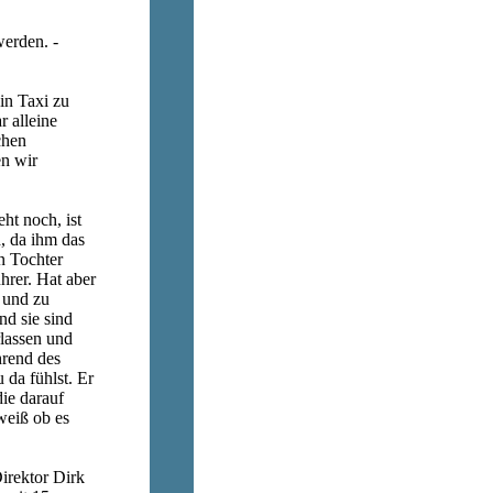
erden. -
ein Taxi zu
 alleine
chen
en wir
ht noch, ist
d, da ihm das
n Tochter
hrer. Hat aber
t und zu
nd sie sind
lassen und
hrend des
 da fühlst. Er
die darauf
weiß ob es
irektor Dirk