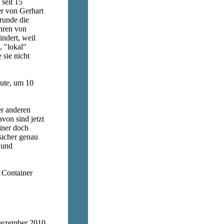
 seit 15
er von Gerhart
runde die
ühren von
indert, weil
 "lokal"
 sie nicht
aute, um 10
er anderen
von sind jetzt
iner doch
sicher genau
 und
r Container
Dezember 2010