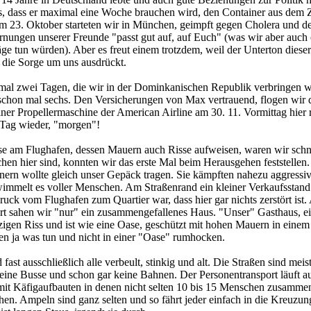
ns, dass er maximal eine Woche brauchen wird, den Container aus dem Z
23. Oktober starteten wir in München, geimpft gegen Cholera und de
nungen unserer Freunde "passt gut auf, auf Euch" (was wir aber auch 
ge tun würden). Aber es freut einem trotzdem, weil der Unterton dieser
 die Sorge um uns ausdrückt.
al zwei Tagen, die wir in der Dominkanischen Republik verbringen w
chon mal sechs. Den Versicherungen von Max vertrauend, flogen wir 
ner Propellermaschine der American Airline am 30. 11. Vormittag hier r
n Tag wieder, "morgen"!
ise am Flughafen, dessen Mauern auch Risse aufweisen, waren wir schn
en hier sind, konnten wir das erste Mal beim Herausgehen feststellen.
ern wollte gleich unser Gepäck tragen. Sie kämpften nahezu aggressiv
wimmelt es voller Menschen. Am Straßenrand ein kleiner Verkaufsstan
ruck vom Flughafen zum Quartier war, dass hier gar nichts zerstört ist.
rt sahen wir "nur" ein zusammengefallenes Haus. "Unser" Gasthaus, e
zigen Riss und ist wie eine Oase, geschützt mit hohen Mauern in einem
en ja was tun und nicht in einer "Oase" rumhocken.
fast ausschließlich alle verbeult, stinkig und alt. Die Straßen sind meis
eine Busse und schon gar keine Bahnen. Der Personentransport läuft au
mit Käfigaufbauten in denen nicht selten 10 bis 15 Menschen zusamme
ehen. Ampeln sind ganz selten und so fährt jeder einfach in die Kreuz