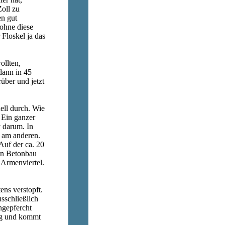
oll zu
n gut
ohne diese
 Floskel ja das
ollten,
dann in 45
über und jetzt
ell durch. Wie
 Ein ganzer
 darum. In
d am anderen.
 Auf der ca. 20
in Betonbau
 Armenviertel.
tens verstopft.
sschließlich
ngepfercht
ung und kommt