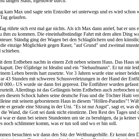
st langen Staus, irgendwie durch.
 kam Max und sagte sein Entzoller sei unterwegs und es wird schon w
Tag gelaufen.
g rührte sich erst mal gar nichts. Als ich Max dann anrief, bat er uns 
 ihm zu kommen. Die eineinhalbstündige Fahrt mit dem alten Ding war
nteuer. Ständig ging der Wagen bei den Schlaglöchern und den künstli
die einzige Möglichkeit gegen Raser, "auf Grund" und zweimal musst
 schieben.
eit dem Erdbeben nachts in einem Zelt neben seinem Haus. Das Haus ste
 kaputt. Der 65jährige ist Idealist und ein "Stehaufmann". Er tut mir lei
einem Leben bereits hart zusetzte. Vor 3 Jahren wurde eine seiner beide
 war 43 Stunden mit schweren Schussverletzungen in der Hand der Entfü
30 000.- US wurde sie dann frei gepresst. Die Entführer wurden gefass
urteilt. Allerdings ist das Gefängnis beim Erdbeben auch zerbrochen u
en diesem Schock haben seine deutsche Frau und die Töchter Haiti ver
r alleine mit seinem geborstenem Haus in diesem "Höllen-Paradies"! Wä
ete er gerade eine Sitzung in der Uni. "Es ist nur Angst", sagt er, was du
n die Wand, die Gott sei dank nicht einstürzte. Den Rest des Tages und 
 war er dann bei seinen Stundenten um sie zu beruhigen, da ja keiner 
 es noch schlimmer komm, was er tun soll und wo er hin soll.
men besuchten wir dann den Sitz der Welthungerhilfe. Er kennt den D