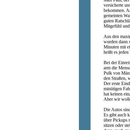
versicherte u
bekommen. Am 
gemeinten War
guten Ratschlä
Mitgefühl und
Aus den maxim
wurden dann s
Minuten mit ei
heißt es jede
Bei der Einre
arm die Mensch
Pulk von Männ
den Straßen, 
Der erste Eind
minütigen Fah
hat keinen ein
Aber wir woll
Die Autos sind 
Es gibt auch k
über Pickups 
sitzen oder st