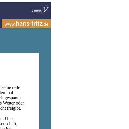
seine reife
ten mal
eingespannt
s Wetter oder
ht freigibt.
an. Unser
senschaft,
er hat,